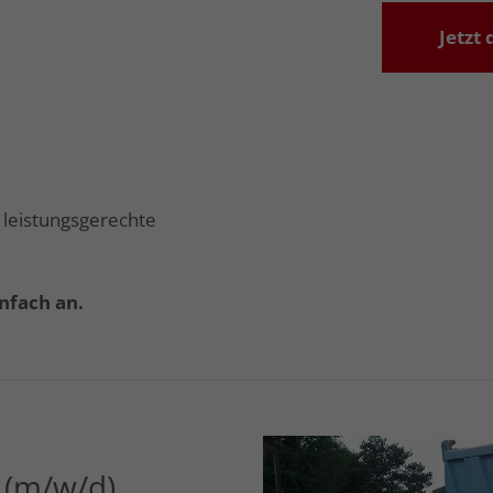
Jetzt
 leistungsgerechte
infach an.
 (m/w/d)