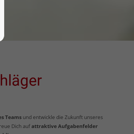
hläger
res Teams
und entwickle die Zukunft unseres
reue Dich auf
attraktive Aufgabenfelder