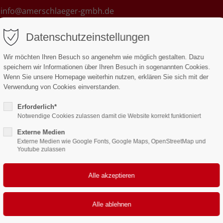
info@amerschlaeger-gmbh.de
Datenschutzeinstellungen
ABBRUCH
ERDBAU
VERBAU
CONT
Wir möchten Ihren Besuch so angenehm wie möglich gestalten. Dazu
speichern wir Informationen über Ihren Besuch in sogenannten Cookies.
Wenn Sie unsere Homepage weiterhin nutzen, erklären Sie sich mit der
Verwendung von Cookies einverstanden.
Erforderlich*
Notwendige Cookies zulassen damit die Website korrekt funktioniert
Externe Medien
Externe Medien wie Google Fonts, Google Maps, OpenStreetMap und
Youtube zulassen
Karriere