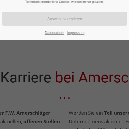
Technisch erforderliche Cookies werden immer geladen.
Datenschutz
Impressum
 Karriere
bei Amersc
er F.W. Amerschläger
Werden Sie ein
Teil unse
 aktuellen,
offenen Stellen
Unternehmens aktiv mit. F